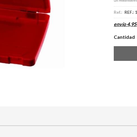
Las modalidade
Ref.:
REF.:
envío
4,95
Cantidad