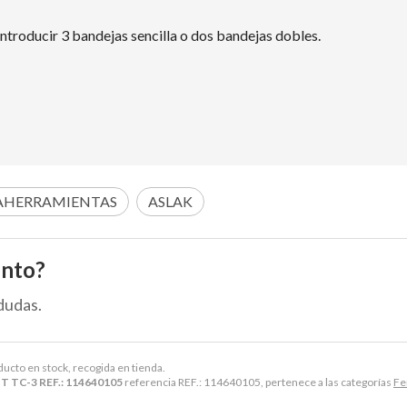
troducir 3 bandejas sencilla o dos bandejas dobles.
AHERRAMIENTAS
ASLAK
ento?
dudas.
ducto en stock, recogida en tienda.
 TC-3 REF.: 114640105
referencia REF.: 114640105, pertenece a las categorías
Fe