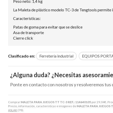
Peso neto: 1,4 kg
La Maleta de plástico modelo TC-3 de Tengtools permite in
Características:
Patas de goma para evitar que se deslice
Asa de transporte
Cierre click
Clasificado en:
Ferretería industrial
EQUIPOS PORT
¿Alguna duda? ¿Necesitas asesorami
Ponte en contacto con nosotros y resolveremos tus 
Comprar
MALETA PARA JUEGOS TT TC-3 REF.: 114640105
por
29,04
€
. Pro
Precio, información, características e imágenes de
MALETA PARA JUEGOS TT
ASLAK
(78).