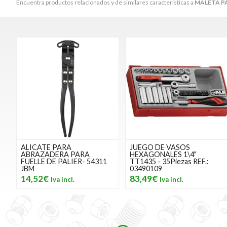
Encuentra productos relacionados y de similares características a
MALETA PA
ALICATE PARA
JUEGO DE VASOS
ABRAZADERA PARA
HEXAGONALES 1\4"
FUELLE DE PALIER- 54311
TT1435 - 35Piezas REF.:
JBM
03490109
14,52€
83,49€