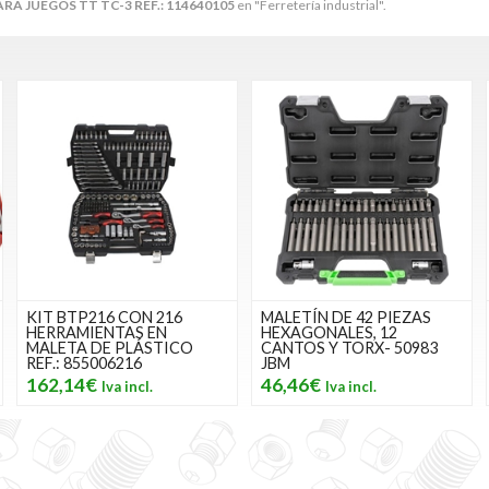
RA JUEGOS TT TC-3 REF.: 114640105
en "Ferretería industrial".
KIT BTP216 CON 216
MALETÍN DE 42 PIEZAS
HERRAMIENTAS EN
HEXAGONALES, 12
MALETA DE PLÁSTICO
CANTOS Y TORX- 50983
REF.: 855006216
JBM
162,14€
46,46€