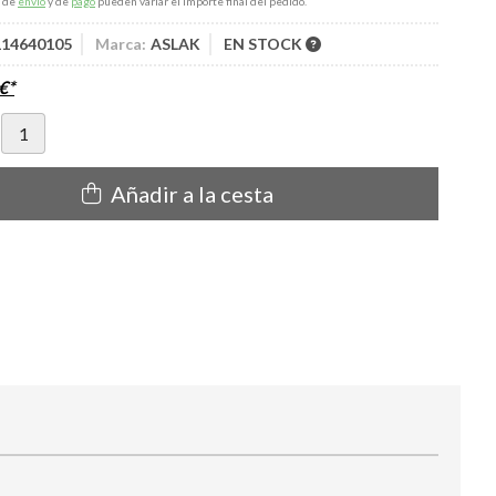
s de
envío
y de
pago
pueden variar el importe final del pedido.
 114640105
Marca:
ASLAK
EN STOCK
€
*
Añadir a la cesta