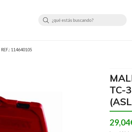
Buscar
REF.: 114640105
MAL
TC-3
(ASL
29,04