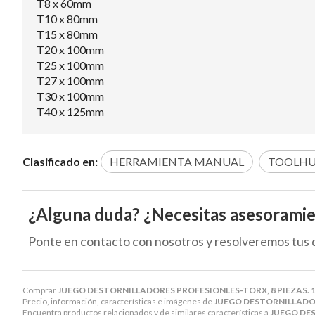
T8 x 60mm
T10 x 80mm
T15 x 80mm
T20 x 100mm
T25 x 100mm
T27 x 100mm
T30 x 100mm
T40 x 125mm
Clasificado en:
HERRAMIENTA MANUAL
TOOLH
¿Alguna duda? ¿Necesitas asesorami
Ponte en contacto con nosotros y resolveremos tus 
Comprar
JUEGO DESTORNILLADORES PROFESIONLES-TORX, 8 PIEZAS. 
Precio, información, características e imágenes de
JUEGO DESTORNILLADOR
Encuentra productos relacionados y de similares características a
JUEGO DES