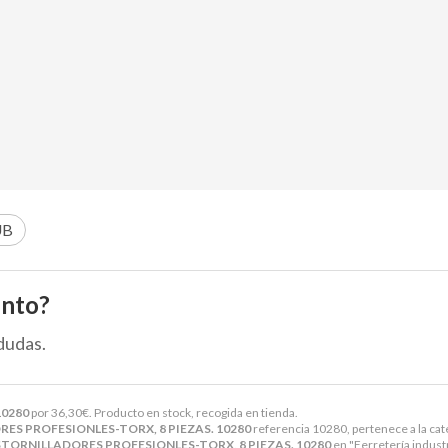
UB
ento?
dudas.
10280
por
36,30
€
. Producto en stock, recogida en tienda.
ES PROFESIONLES-TORX, 8 PIEZAS. 10280
referencia 10280, pertenece a la ca
TORNILLADORES PROFESIONLES-TORX, 8 PIEZAS. 10280
en "Ferretería indus