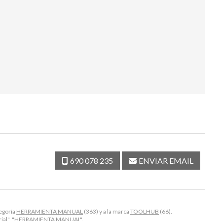
690 078 235
ENVIAR EMAIL
tegoría
HERRAMIENTA MANUAL
(363) y a la marca
TOOLHUB
(66).
trial", "HERRAMIENTA MANUAL".