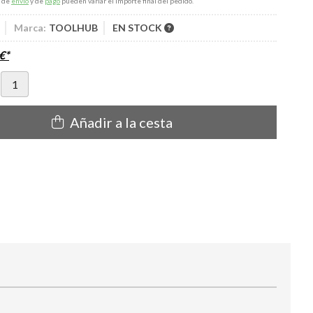
s de
envío
y de
pago
pueden variar el importe final del pedido.
Marca:
TOOLHUB
EN STOCK
€
*
Añadir a la cesta