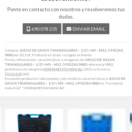
Ponte en contacto con nosotros y resolveremos tus
dudas.
690 078 235
ENVIAR EMAIL
Comprar
JUEGO DE VASOS TRIANGULARES – 1/2?» M5 – M12, 5 PIEZAS
9883
por
28,31
€
. Producto en stock, recogida en tienda.
Precio, información, características e imágenes de
JUEGO DE VASOS
TRIANGULARES – 1/2?» M5 – M12, 5 PIEZAS 9883
referencia 9883,
pertenece a la categoría
HERRAMIENTA MANUAL
(363) y a la marca
TOOLHUB
(66).
Encuentra productos relacionados y de similares características a
JUEGO DE
VASOS TRIANGULARES – 1/2?» M5 – M12, 5 PIEZAS 9883
en "Ferretería
industrial", "HERRAMIENTA MANUAL".