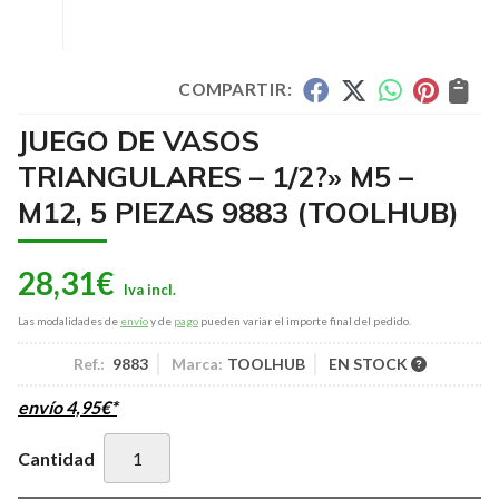
COMPARTIR:
JUEGO DE VASOS
TRIANGULARES – 1/2?» M5 –
M12, 5 PIEZAS 9883
(TOOLHUB)
28,31
€
Las modalidades de
envío
y de
pago
pueden variar el importe final del pedido.
Ref.:
9883
Marca:
TOOLHUB
EN STOCK
envío
4,95
€
*
Cantidad