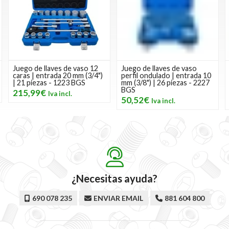
Juego de llaves de vaso 12
Juego de llaves de vaso
caras | entrada 20 mm (3/4")
perfil ondulado | entrada 10
| 21 piezas - 1223 BGS
mm (3/8") | 26 piezas - 2227
BGS
215,99€
50,52€
¿Necesitas ayuda?
690 078 235
ENVIAR EMAIL
881 604 800