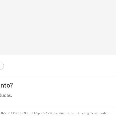
B
ento?
dudas.
 INYECTORES – 3 PIEZAS
por
57,72
€
. Producto en stock, recogida en tienda.