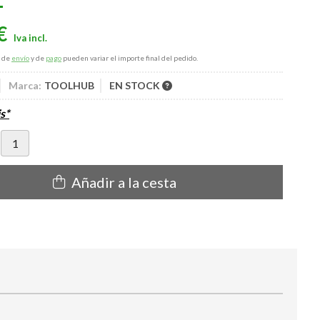
€
s de
envío
y de
pago
pueden variar el importe final del pedido.
Marca:
TOOLHUB
EN STOCK
s*
Añadir a la cesta