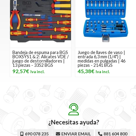
Bandeja de espuma para BGS
Juego de llaves de vaso |
BOXSYS1 & 2: Alicates VDE /
entrada 6,3 mm (1/4") |
juego de destornilladores |
medidas en pulgadas | 46
13 piezas - 3352 BGS
piezas - 2141 BGS
92,57€
45,38€
¿Necesitas ayuda?
690 078 235
ENVIAR EMAIL
881 604 800