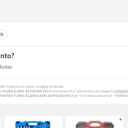
UB
ento?
dudas.
56
€
. Producto en stock, recogida en tienda.
 ALLEN & XZN, 42 PIEZAS 9117
referencia 9117, pertenece a la categoría
HERRAM
PUNTAS TORX, ALLEN & XZN, 42 PIEZAS 9117
en "Ferretería industrial", "HER