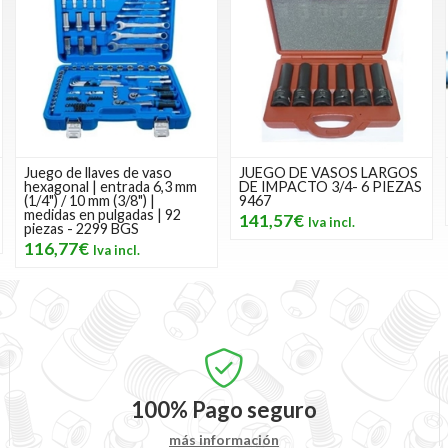
Juego de llaves de vaso
JUEGO DE VASOS LARGOS
hexagonal | entrada 6,3 mm
DE IMPACTO 3/4- 6 PIEZAS
(1/4") / 10 mm (3/8") |
9467
medidas en pulgadas | 92
141,57€
piezas - 2299 BGS
116,77€
100%
Pago seguro
más información