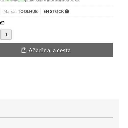
s de
envío
y de
pago
pueden variar el importe final del pedido.
Marca:
TOOLHUB
EN STOCK
€
*
Añadir a la cesta