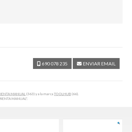
690 078 235
ENVIAR EMAIL
IENTA MANUAL
(363) y a la marca
TOOLHUB
(66).
RAMIENTA MANUAL".