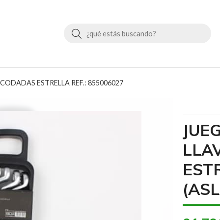
Buscar
CODADAS ESTRELLA REF.: 855006027
JUE
LLA
ESTR
(ASL