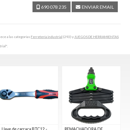
690 078 235
ENVIAR EMAIL
ece a las categorías
Ferretería industrial
(292) y
JUEGOS DE HERRAMIENTAS
rial".
Llave de carraca BTC12 -
REMACHADORA DE