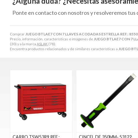
¿Alguna duda? ¿Necesitas asesorami
Ponte en contacto con nosotros y resolveremos tus 
Comprar
JUEGO BTLAE7 CON 7 LLAVES ACODADAS ESTRELLA REF.: 855
Precio, información, características e imágenes de
JUEGO BTLAE7 CON 7 LL
(30) y a la marca
ASLAK
(78).
Encuentra productos relacionados y de similares características a
JUEGO BTL
CARRO TSW53R9 REF.:
CINCEL DE 350MM- 53122