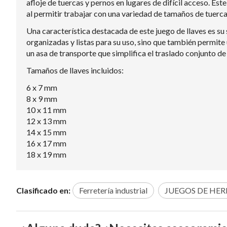
afloje de tuercas y pernos en lugares de difícil acceso. Es
al permitir trabajar con una variedad de tamaños de tuerca
Una característica destacada de este juego de llaves es su
organizadas y listas para su uso, sino que también permite u
un asa de transporte que simplifica el traslado conjunto de 
Tamaños de llaves incluidos:
6 x 7 mm
8 x 9 mm
10 x 11 mm
12 x 13 mm
14 x 15 mm
16 x 17 mm
18 x 19 mm
Clasificado en:
Ferretería industrial
JUEGOS DE HE