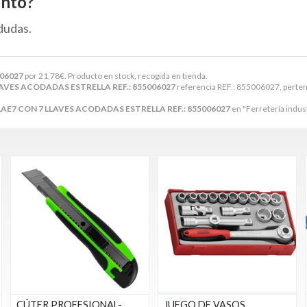
ento?
dudas.
006027
por
21,78
€
. Producto en stock, recogida en tienda.
AVES ACODADAS ESTRELLA REF.: 855006027
referencia REF.: 855006027, perten
AE7 CON 7 LLAVES ACODADAS ESTRELLA REF.: 855006027
en "Ferretería indust
CÚTER PROFESIONAL-
JUEGO DE VASOS