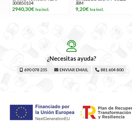
300850104
JBM
2940,30€
9,20€
¿Necesitas ayuda?
690 078 235
ENVIAR EMAIL
881 604 800