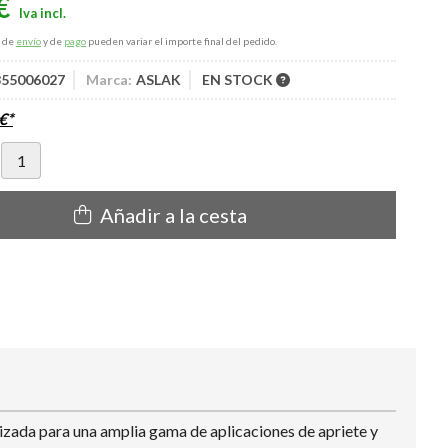
€
s de
envío
y de
pago
pueden variar el importe final del pedido.
 855006027
Marca:
ASLAK
EN STOCK
€
*
Añadir a la cesta
a para una amplia gama de aplicaciones de apriete y