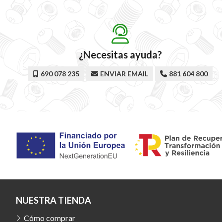
¿Necesitas ayuda?
690 078 235
ENVIAR EMAIL
881 604 800
NUESTRA TIENDA
Cómo comprar