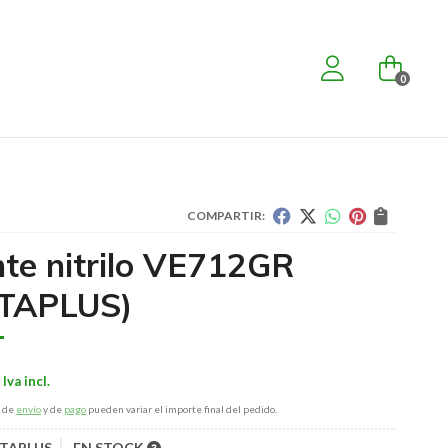
0
COMPARTIR:
te nitrilo VE712GR
TAPLUS)
s de
envío
y de
pago
pueden variar el importe final del pedido.
TAPLUS
EN STOCK