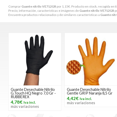
Comprar
Guante nitrilo VE712GR
por
1,15
€
. Producto en stock, recogida en t
Precio, información, características e imágenes de
Guante nitrilo VE712GR
pe
Encuentra productos relacionados y de similares características a
Guante nit
Guante Desechable Nitrilo
Guante Desechable Nitrilo
G.Touch HQ Negro 7,0 Gr -
Gentle GRIP Naranja 8,5 Gr
RUBBEREX
4,42€
4,78€
más variaciones
más variaciones