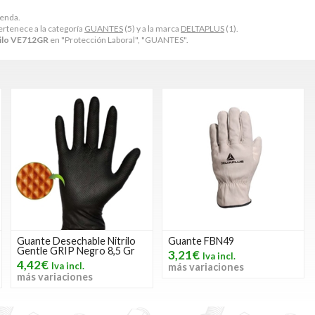
ienda.
rtenece a la categoría
GUANTES
(5) y a la marca
DELTAPLUS
(1).
rilo VE712GR
en "Protección Laboral", "GUANTES".
Guante Desechable Nitrilo
Guante FBN49
Gentle GRIP Negro 8,5 Gr
3,21€
4,42€
más variaciones
más variaciones