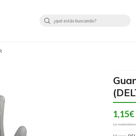
Buscar
R
Guan
(DEL
1,15
€
Las modalidade
Marca:
DEL