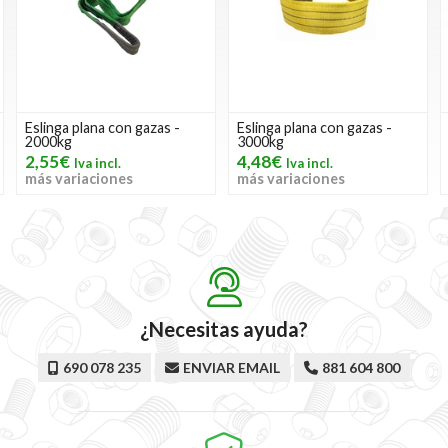
Eslinga plana con gazas -
Eslinga plana con gazas -
3000kg
4000kg
4,48€
5,57€
más variaciones
más variaciones
¿Necesitas ayuda?
690 078 235
ENVIAR EMAIL
881 604 800