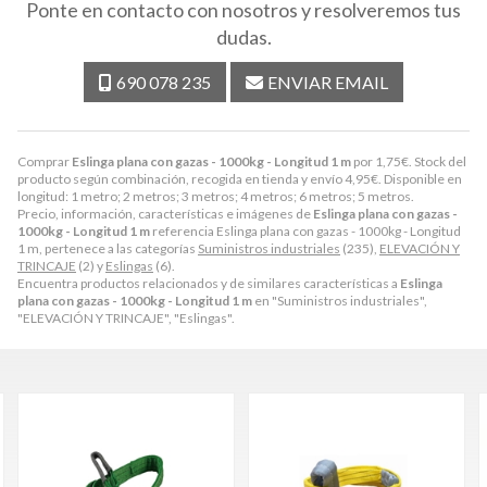
Ponte en contacto con nosotros y resolveremos tus
dudas.
690 078 235
ENVIAR EMAIL
Comprar
Eslinga plana con gazas - 1000kg - Longitud 1 m
por
1,75
€
. Stock del
producto según combinación, recogida en tienda y envío
4,95
€
. Disponible en
longitud: 1 metro; 2 metros; 3 metros; 4 metros; 6 metros; 5 metros.
Precio, información, características e imágenes de
Eslinga plana con gazas -
1000kg - Longitud 1 m
referencia Eslinga plana con gazas - 1000kg - Longitud
1 m, pertenece a las categorías
Suministros industriales
(235),
ELEVACIÓN Y
TRINCAJE
(2) y
Eslingas
(6).
Encuentra productos relacionados y de similares características a
Eslinga
plana con gazas - 1000kg - Longitud 1 m
en "Suministros industriales",
"ELEVACIÓN Y TRINCAJE", "Eslingas".