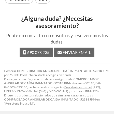
¿Alguna duda? ¿Necesitas
asesoramiento?
Ponte en contacto con nosotros y resolveremos tus
dudas.
690 078 235
ENVIAR EMAIL
Comprar
COMPROBADOR ANGULAR DE CAÍDA IMANTADO- 52318 JBM
por
75,50
€
. Producto en stock, recogida en tienda.
Precio, información, características e imágenes de
COMPROBADOR
ANGULAR DE CAÍDA IMANTADO- 52318 JBM
referencia 52318, EAN
8435034523188, pertenece a las categorías
Ferretería industrial
(292),
HERRAMIENTA MANUAL
(363) y
MEDICIÓN
(9) y a la marca
JBM
(223).
Encuentra productos relacionados y de similares características a
COMPROBADOR ANGULAR DE CAÍDA IMANTADO- 52318 JBM
en
"Ferretería industrial".