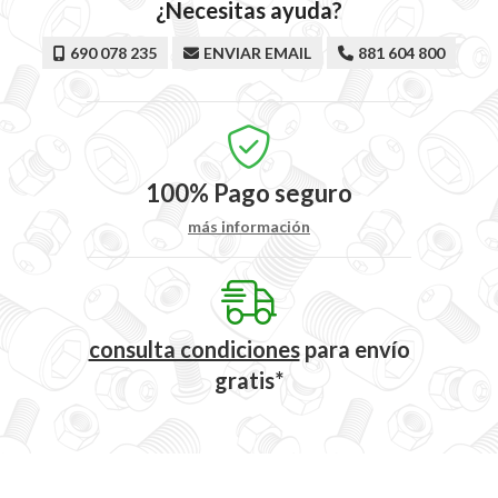
¿Necesitas ayuda?
690 078 235
ENVIAR EMAIL
881 604 800
100%
Pago seguro
más información
consulta condiciones
para
envío
gratis*