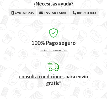
¿Necesitas ayuda?
690 078 235
ENVIAR EMAIL
881 604 800
100%
Pago seguro
más información
consulta condiciones
para
envío
gratis*