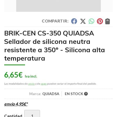
COMPARTIR:
BRIK-CEN CS-350 QUIADSA
Sellador de silicona neutra
resistente a 350º - Silicona alta
temperatura
6,65
€
Las modalidades de
envío
y de
pago
pueden variar el importe final del pedido.
Marca:
QUIADSA
EN STOCK
envío
4,95
€
*
Cantidad