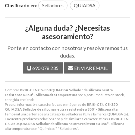
Clasificado en:
Selladores
QUIADSA
¿Alguna duda? ¿Necesitas
asesoramiento?
Ponte en contacto con nosotros y resolveremos tus
dudas.
690 078 235
ENVIAR EMAIL
Comprar
BRIK-CEN CS-350 QUIADSA Sellador de silicona neutra
resistente a 350º - Silicona alta temperatura
por
6,65
€
. Producto en stock,
recogida en tienda.
Precio, información, características e imágenes de
BRIK-CEN CS-350
QUIADSA Sellador de silicona neutra resistente a 350º - Silicona alta
temperatura
pertenece a la categoría
Selladores
(3) y a la marca
QUIADSA
(6).
Encuentra productos relacionados y de similares características a
BRIK-CEN
CS-350 QUIADSA Sellador de silicona neutra resistente a 350º - Silicona
alta temperatura
en "Químicos", "Selladores".