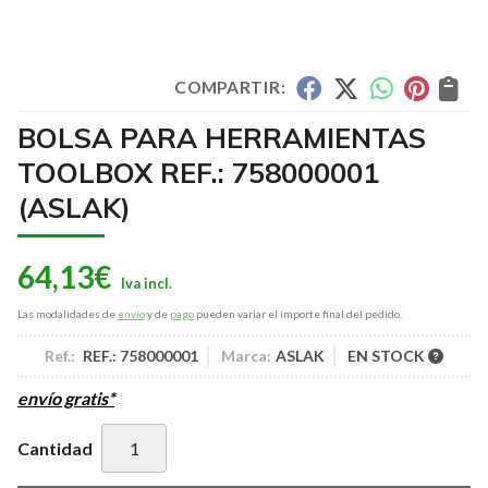
COMPARTIR:
BOLSA PARA HERRAMIENTAS
TOOLBOX REF.: 758000001
(ASLAK)
64,13
€
Las modalidades de
envío
y de
pago
pueden variar el importe final del pedido.
Ref.:
REF.: 758000001
Marca:
ASLAK
EN STOCK
envío gratis*
Cantidad