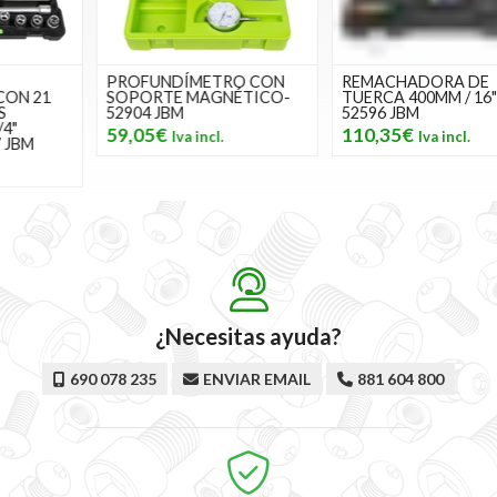
PROFUNDÍMETRO CON
REMACHADORA DE
SOPORTE MAGNÉTICO-
TUERCA 400MM / 16"-
52904 JBM
52596 JBM
59,05€
110,35€
¿Necesitas ayuda?
690 078 235
ENVIAR EMAIL
881 604 800