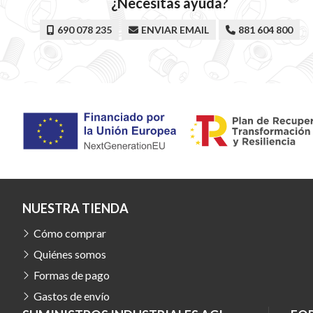
¿Necesitas ayuda?
690 078 235
ENVIAR EMAIL
881 604 800
NUESTRA TIENDA
Cómo comprar
Quiénes somos
Formas de pago
Gastos de envío