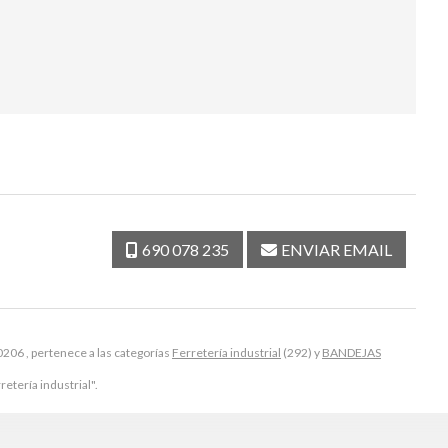
690 078 235
ENVIAR EMAIL
206 , pertenece a las categorías
Ferretería industrial
(292) y
BANDEJAS
retería industrial".