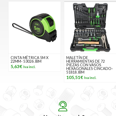
CINTA MÉTRICA 5M X
MALETÍN DE
22MM- 53026 JBM
HERRAMIENTAS DE 72
PIEZAS CON VASOS
5,63€
HEXAGONALES CINCADO-
51818 JBM
105,51€