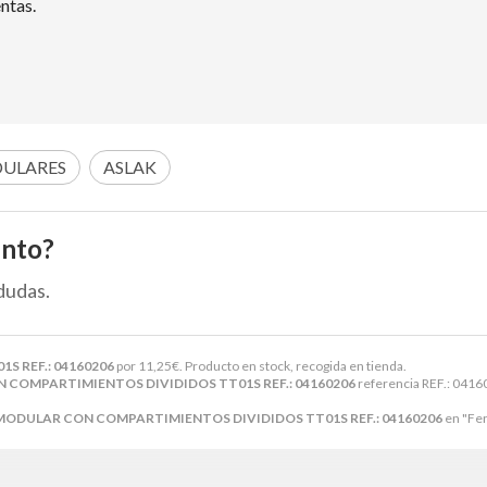
ntas.
ULARES
ASLAK
ento?
dudas.
 REF.: 04160206
por
11,25
€
. Producto en stock, recogida en tienda.
COMPARTIMIENTOS DIVIDIDOS TT01S REF.: 04160206
referencia REF.: 04160
MODULAR CON COMPARTIMIENTOS DIVIDIDOS TT01S REF.: 04160206
en "Fer