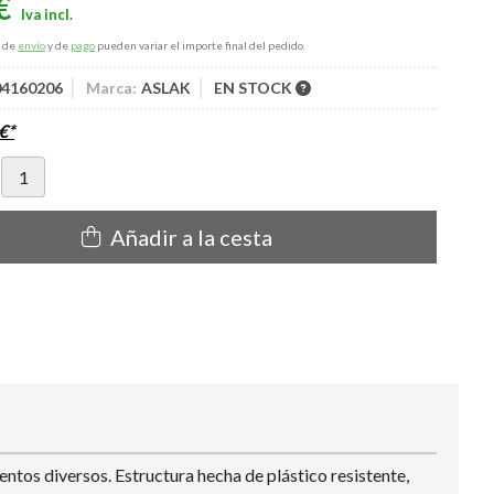
€
s de
envío
y de
pago
pueden variar el importe final del pedido.
 04160206
Marca:
ASLAK
EN STOCK
€
*
Añadir a la cesta
os diversos. Estructura hecha de plástico resistente,