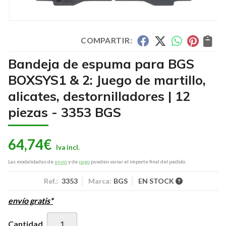
COMPARTIR:
Bandeja de espuma para BGS
BOXSYS1 & 2: Juego de martillo,
alicates, destornilladores | 12
piezas - 3353 BGS
64,74
€
Las modalidades de
envío
y de
pago
pueden variar el importe final del pedido.
Ref.:
3353
Marca:
BGS
EN STOCK
envío gratis*
Cantidad