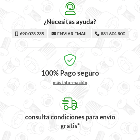
¿Necesitas ayuda?
690 078 235
ENVIAR EMAIL
881 604 800
100%
Pago seguro
más información
consulta condiciones
para
envío
gratis*