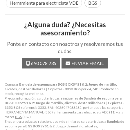
Herramienta para electricista VDE
BGS
¿Alguna duda? ¿Necesitas
asesoramiento?
Ponte en contacto con nosotros y resolveremos tus
dudas.
690 078 235
ENVIAR EMAIL
Comprar
Bandeja de espuma para BGS BOXSYS1 & 2: Juego de martillo,
alicates, destornilladores | 12 piezas - 3353 BGS
por
64,74
€
. Producto en
stock, recogida en tienda.
Precio, información, características e imágenes de
Bandeja de espuma para
BGS BOXSYS1 & 2: Juego de martillo, alicates, destornilladores | 12 piezas -
3353 BGS
referencia 3353, EAN 4026947033532, pertenece a las categorías
HERRAMIENTA MANUAL
(363) y
Herramienta para electricista VDE
(11) y a la
marca
BGS
(182).
Encuentra productos relacionados y de similares características a
Bandeja de
espuma para BGS BOXSYS1 & 2: Juego de martillo, alicates,