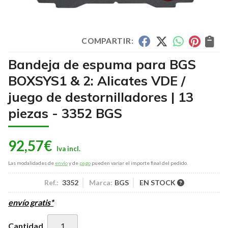
COMPARTIR:
Bandeja de espuma para BGS
BOXSYS1 & 2: Alicates VDE /
juego de destornilladores | 13
piezas - 3352 BGS
92,57
€
Las modalidades de
envío
y de
pago
pueden variar el importe final del pedido.
Ref.:
3352
Marca:
BGS
EN STOCK
envío gratis*
Cantidad