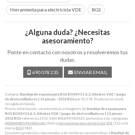
Herramienta para electricista VDE
BGS
¿Alguna duda? ¿Necesitas
asesoramiento?
Ponte en contacto con nosotros y resolveremos tus
dudas.
690 078 235
ENVIAR EMAIL
Comprar
Bandeja de espuma para BGS BOXSYS1 & 2: Alicates VDE / juego
de destornilladores | 13 piezas - 3352 BGS
por
92,57
€
. Producto en stock,
recogida en tienda.
Precio, información, características e imágenes de
Bandeja de espuma para
BGS BOXSYS1 & 2: Alicates VDE / juego de destornilladores | 13 piezas -
3352 BGS
referencia 3352, EAN 4026947033525, pertenece a las categorías
HERRAMIENTA MANUAL
(363) y
Herramienta para electricista VDE
(11) y a la
marca
BGS
(182).
Encuentra productos relacionados y de similares características a
Bandeja de