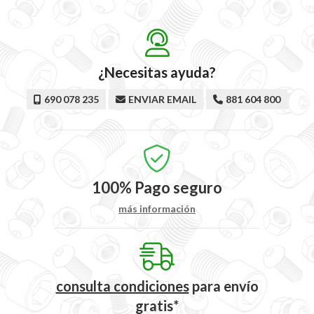
¿Necesitas ayuda?
690 078 235
ENVIAR EMAIL
881 604 800
100%
Pago seguro
más información
consulta condiciones
para
envío
gratis*