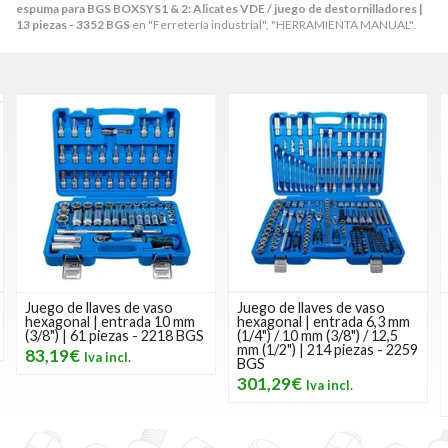
espuma para BGS BOXSYS1 & 2: Alicates VDE / juego de destornilladores |
13 piezas - 3352 BGS
en "Ferretería industrial", "HERRAMIENTA MANUAL".
aves de vaso
Juego de llaves de vaso
Juego de llaves
| entrada 10 mm
hexagonal | entrada 6,3 mm
hexagonal | en
piezas - 2218 BGS
(1/4") / 10 mm (3/8") / 12,5
(1/4") | 10 mm (3
mm (1/2") | 214 piezas - 2259
mm (1/2") | med
BGS
pulgadas | 192 
BGS
301,29€
145,14€