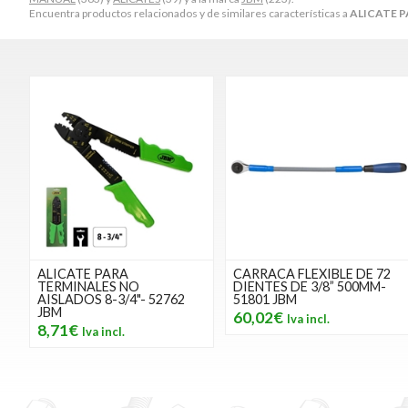
Encuentra productos relacionados y de similares características a
ALICATE P
ALICATE PARA
CARRACA FLEXIBLE DE 72
TERMINALES NO
DIENTES DE 3/8” 500MM-
AISLADOS 8-3/4"- 52762
51801 JBM
JBM
60,02€
8,71€