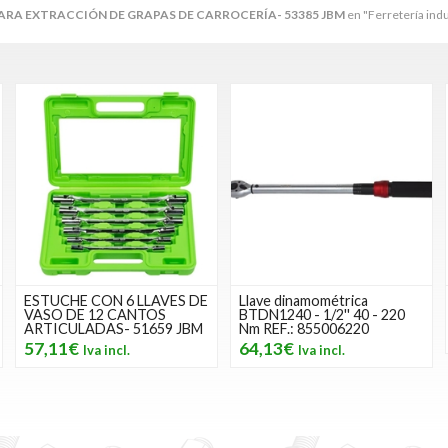
ARA EXTRACCIÓN DE GRAPAS DE CARROCERÍA- 53385 JBM
en "Ferretería indus
ESTUCHE CON 6 LLAVES DE
Llave dinamométrica
VASO DE 12 CANTOS
BTDN1240 - 1/2'' 40 - 220
ARTICULADAS- 51659 JBM
Nm REF.: 855006220
57,11€
64,13€