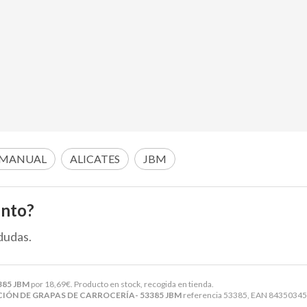
 MANUAL
ALICATES
JBM
ento?
dudas.
385 JBM
por
18,69
€
. Producto en stock, recogida en tienda.
IÓN DE GRAPAS DE CARROCERÍA- 53385 JBM
referencia 53385, EAN 843503453