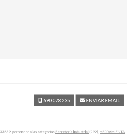
690 078 235
ENVIAR EMAIL
3859, pertenece a las categorías
Ferretería industrial
(292),
HERRAMIENTA