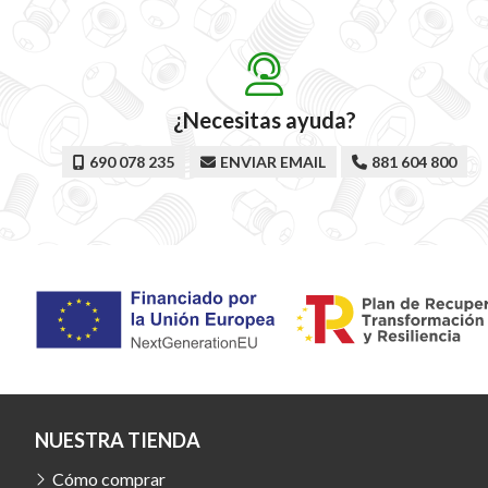
¿Necesitas ayuda?
690 078 235
ENVIAR EMAIL
881 604 800
NUESTRA TIENDA
Cómo comprar