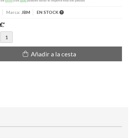
s de
envío
y de
pago
pueden variar el importe final del pedido.
Marca:
JBM
EN STOCK
€
*
Añadir a la cesta