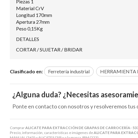
Piezas 1
Material CrV
Longitud 170mm
Apertura 27mm
Peso 0,15Kg
DETALLES
CORTAR / SUJETAR / BRIDAR
Clasificado en:
Ferretería industrial
HERRAMIENTA
¿Alguna duda? ¿Necesitas asesorami
Ponte en contacto con nosotros y resolveremos tus 
Comprar
ALICATE PARA EXTRACCIÓN DE GRAPAS DE CARROCERÍA- 53
Precio, información, características e imágenes de
ALICATE PARA EXTRACC
MANUAL
(363) y
ALICATES
(39) y a la marca
JBM
(223).